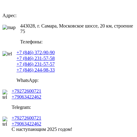
Адрес:
443028, г. Самара, Московское шоссе, 20 км, строение
75
Телефоны:
+7 (846) 372-90-90
+7 (846) 231-57-58
+7 (846) 231-57-57
+7 (846) 244-98-33
WhatsApp:
+79272600721
+79063422462
Telegram:
+79272600721
+79063422462
С наступающим
2025
годом!