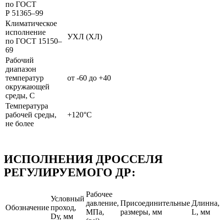
по ГОСТ
Р 51365–99
Климатическое
исполнение
УХЛ (ХЛ)
по ГОСТ 15150–
69
Рабочий
диапазон
температур
от -60 до +40
окружающей
среды, С
Температура
рабочей среды,
+120°С
не более
ИСПОЛНЕНИЯ ДРОССЕЛЯ
РЕГУЛИРУЕМОГО ДР:
Рабочее
Условный
давление,
Присоединительные
Длинна,
Обозначение
проход,
МПа,
размеры, мм
L, мм
Dу, мм