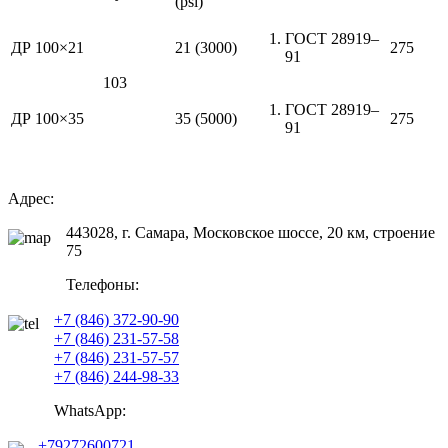
(psi)
ГОСТ 28919–
ДР 100×21
21 (3000)
275
91
103
ГОСТ 28919–
ДР 100×35
35 (5000)
275
91
Адрес:
443028, г. Самара, Московское шоссе, 20 км, строение
75
Телефоны:
+7 (846) 372-90-90
+7 (846) 231-57-58
+7 (846) 231-57-57
+7 (846) 244-98-33
WhatsApp:
+79272600721