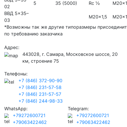
5
35 (5000)
Rс ½
М20×1
02
ВВД 5×35–
М20×1,5
М20×1
03
*Возможны так же другие типоразмеры присоединит
по требованию заказчика
Адрес:
443028, г. Самара, Московское шоссе, 20
км, строение 75
Телефоны:
+7 (846) 372-90-90
+7 (846) 231-57-58
+7 (846) 231-57-57
+7 (846) 244-98-33
WhatsApp:
Telegram:
+79272600721
+79272600721
+79063422462
+79063422462