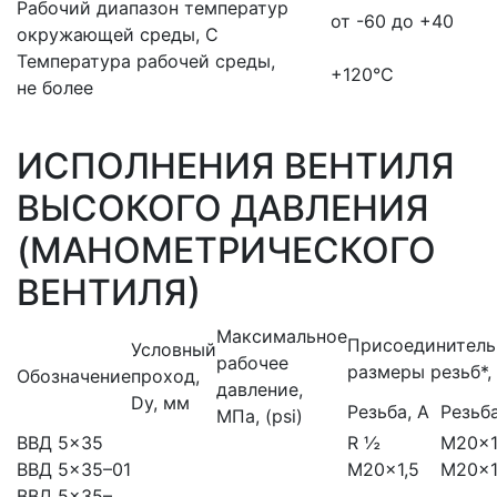
Рабочий диапазон температур
от -60 до +40
окружающей среды, С
Температура рабочей среды,
+120°С
не более
ИСПОЛНЕНИЯ ВЕНТИЛЯ
ВЫСОКОГО ДАВЛЕНИЯ
(МАНОМЕТРИЧЕСКОГО
ВЕНТИЛЯ)
Максимальное
Присоединител
Условный
рабочее
размеры резьб*,
Обозначение
проход,
давление,
Dу, мм
Резьба, А
Резьб
МПа, (psi)
ВВД 5×35
R ½
М20×1
ВВД 5×35–01
М20×1,5
М20×1
ВВД 5×35–