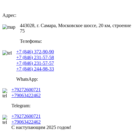
Адрес:
443028, г. Самара, Московское шоссе, 20 км, строение
75
Телефоны:
+7 (846) 372-90-90
+7 (846) 231-57-58
+7 (846) 231-57-57
+7 (846) 244-98-33
WhatsApp:
+79272600721
+79063422462
Telegram:
+79272600721
+79063422462
С наступающим
2025
годом!