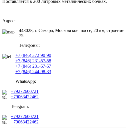
Поставляется в 200-литровых металлических бочках.
Адрес:
443028, г. Самара, Московское шоссе, 20 км, строение
75
Телефоны:
+7 (846) 372-90-90
+7 (846) 231-57-58
+7 (846) 231-57-57
+7 (846) 244-98-33
WhatsApp:
+79272600721
+79063422462
Telegram:
+79272600721
+79063422462