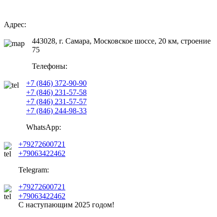
Адрес:
443028, г. Самара, Московское шоссе, 20 км, строение
75
Телефоны:
+7 (846) 372-90-90
+7 (846) 231-57-58
+7 (846) 231-57-57
+7 (846) 244-98-33
WhatsApp:
+79272600721
+79063422462
Telegram:
+79272600721
+79063422462
С наступающим
2025
годом!