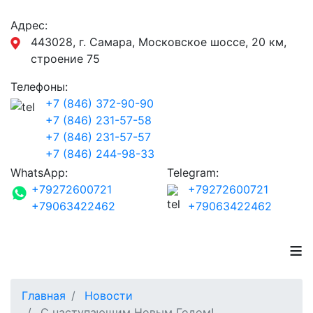
Адрес:
443028, г. Самара, Московское шоссе, 20 км,
строение 75
Телефоны:
+7 (846) 372-90-90
+7 (846) 231-57-58
+7 (846) 231-57-57
+7 (846) 244-98-33
WhatsApp:
Telegram:
+79272600721
+79272600721
+79063422462
+79063422462
≡
Главная
Новости
С наступающим Новым Годом!